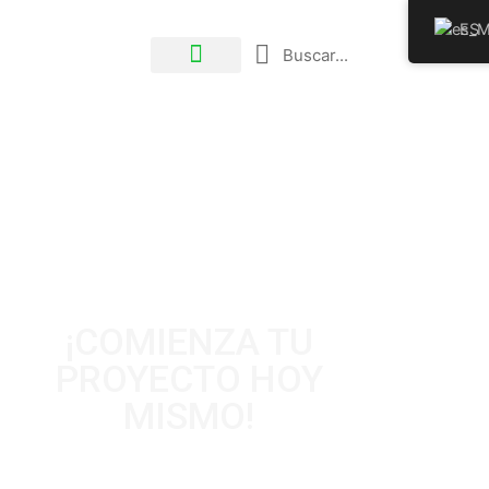
ES
¡COMIENZA TU
PROYECTO HOY
MISMO!